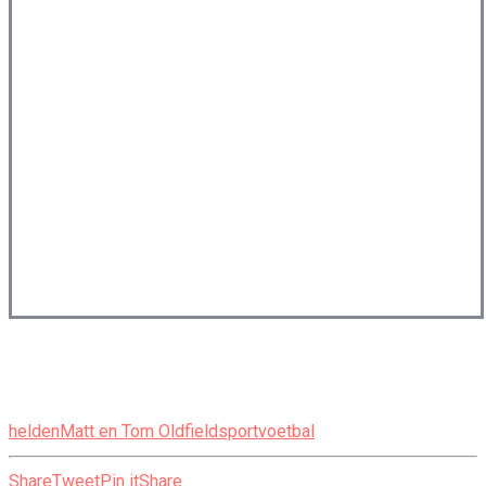
helden
Matt en Tom Oldfield
sport
voetbal
Share
Tweet
Pin it
Share