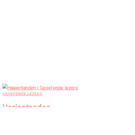
GEOEFENDE LEZERS
Haaientanden
Door
Sarah Wielandts
28 april 2024